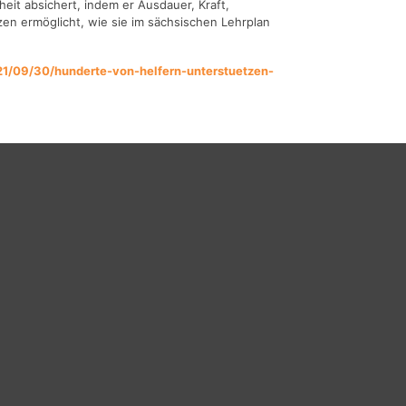
it absichert, indem er Ausdauer, Kraft,
en ermöglicht, wie sie im sächsischen Lehrplan
21/09/30/hunderte-von-helfern-unterstuetzen-