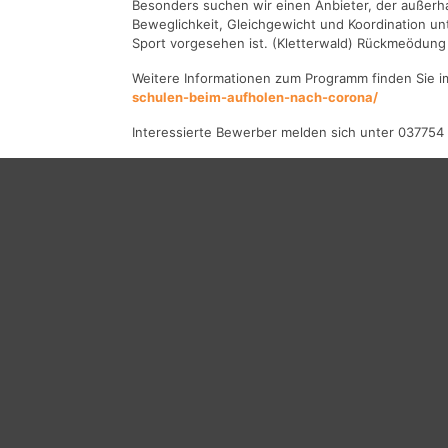
Besonders suchen wir einen Anbieter, der außerha
Beweglichkeit, Gleichgewicht und Koordination un
Sport vorgesehen ist. (Kletterwald) Rückmeödung 
Weitere Informationen zum Programm finden Sie 
schulen-beim-aufholen-nach-corona/
Interessierte Bewerber melden sich unter 03775