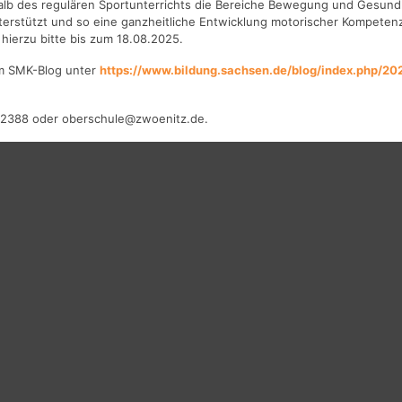
lb des regulären Sportunterrichts die Bereiche Bewegung und Gesundhe
terstützt und so eine ganzheitliche Entwicklung motorischer Kompetenz
hierzu bitte bis zum 18.08.2025.
im SMK-Blog unter
https://www.bildung.sachsen.de/blog/index.php/20
4 2388 oder oberschule@zwoenitz.de.