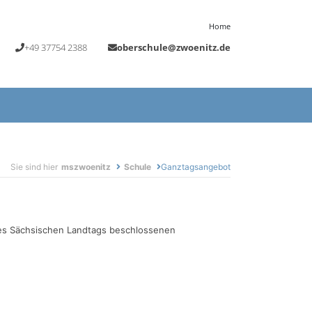
Home
+49 37754 2388
oberschule@zwoenitz.de
Sie sind hier
mszwoenitz
Schule
Ganztagsangebot
des Sächsischen Landtags beschlossenen