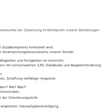
hwerpunkte der Zielsetzung im Mittelpunkt unserer Bemühungen:
er Sozialkompetenz entwickelt wird.
es Verantwortungsbewusstseins unserer Schüler
higkeiten und Fertigkeiten im Unterricht,
ern mit Lernschwächen (LRS, Diskalkulie) und Begabtenförderung
r,
en, Schaffung vielfältiger Angebote
Wann? Wie? Was?)
itstechniken,
n der Orientierungsstufe
erangeboten, Hausaufgabenerledigung,