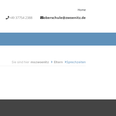
Home
+49 37754 2388
oberschule@zwoenitz.de
Sie sind hier
mszwoenitz
Eltern
Sprechzeiten