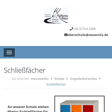
+49 37754 2388
oberschule@zwoenitz.de
Toggle navigation
Schließfächer
Sie sind hier
mszwoenitz
Schule
Organisatorisches
Schließfächer
An unserer Schule stehen
Mietra-Schließfächer für